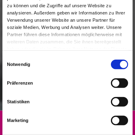
zu können und die Zugriffe auf unsere Website zu
analysieren. Außerdem geben wir Informationen zu Ihrer
Verwendung unserer Website an unsere Partner für
Sie haben Fragen oder
soziale Medien, Werbung und Analysen weiter. Unsere
Partner führen diese Informationen möglicherweise mit
Anregungen?
weiteren Daten zusammen, die Sie ihnen bereitgestellt
Rufen Sie uns an:
haben oder die sie im Rahmen Ihrer Nutzung der Dienste
02065 30250

gesammelt haben.
Einwilligungsauswahl
Notwendig
SENDEN SIE UNS EINE
E-MAIL
ODER NUTZEN
SIE UNSER
KONTAKTFORMULAR
.
Präferenzen
Statistiken
Marketing
Kontakt