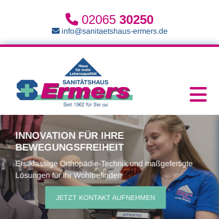
Zum Inhalt springen
02065
30250


info@sanitaetshaus-ermers.de
INNOVATION FÜR IHRE
BEWEGUNGSFREIHEIT
Erstklassige Orthopädie-Technik und maßgefertigte
Lösungen für Ihr Wohlbefinden
JETZT KONTAKT AUFNEHMEN