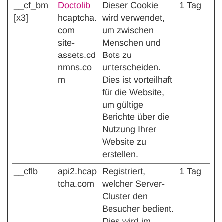
__cf_bm
Doctolib
Dieser Cookie
1 Tag
[x3]
hcaptcha.
wird verwendet,
com
um zwischen
site-
Menschen und
assets.cd
Bots zu
nmns.co
unterscheiden.
m
Dies ist vorteilhaft
für die Website,
um gültige
Berichte über die
Nutzung Ihrer
Website zu
erstellen.
__cflb
api2.hcap
Registriert,
1 Tag
tcha.com
welcher Server-
Cluster den
Besucher bedient.
Dies wird im