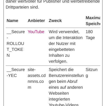
daher wertvoller für Publisher und werbetreibende
Drittparteien sind.
Maximale
Name
Anbieter
Zweck
Speicher
__Secure
YouTube
Wird verwendet,
180
-
um die Interaktion
Tage
ROLLOU
der Nutzer mit
T_TOKE
eingebetteten
N
Inhalten zu
verfolgen.
__Secure
site-
Speichert die
Sitzun
-YEC
assets.cd
Benutzereinstellun
g
nmns.co
gen beim Abruf
m
eines auf anderen
Webseiten
integrierten
Youtube-Videos