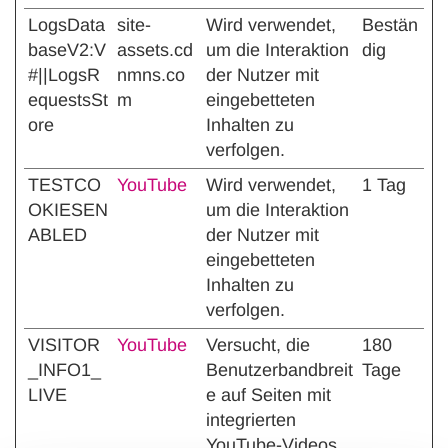
LogsData
site-
Wird verwendet,
Bestän
baseV2:V
assets.cd
um die Interaktion
dig
#||LogsR
nmns.co
der Nutzer mit
equestsSt
m
eingebetteten
ore
Inhalten zu
verfolgen.
TESTCO
YouTube
Wird verwendet,
1 Tag
OKIESEN
um die Interaktion
ABLED
der Nutzer mit
eingebetteten
Inhalten zu
verfolgen.
VISITOR
YouTube
Versucht, die
180
_INFO1_
Benutzerbandbreit
Tage
LIVE
e auf Seiten mit
integrierten
YouTube-Videos