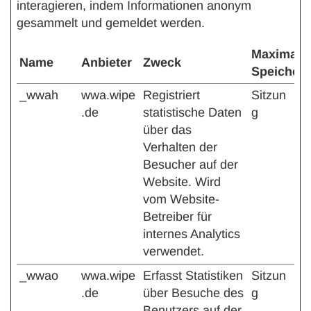
interagieren, indem Informationen anonym
gesammelt und gemeldet werden.
Maximale
Name
Anbieter
Zweck
Speicher
_wwah
wwa.wipe
Registriert
Sitzun
.de
statistische Daten
g
über das
Verhalten der
Besucher auf der
Website. Wird
vom Website-
Betreiber für
internes Analytics
verwendet.
_wwao
wwa.wipe
Erfasst Statistiken
Sitzun
.de
über Besuche des
g
Benutzers auf der