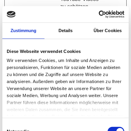
zu schätzen.
YSC
YouTube
Registriert eine
Sitzun
eindeutige ID, um
g
Zustimmung
Details
Über Cookies
Statistiken der
Videos von
YouTube, die der
Diese Webseite verwendet Cookies
Benutzer gesehen
hat, zu behalten.
Wir verwenden Cookies, um Inhalte und Anzeigen zu
personalisieren, Funktionen für soziale Medien anbieten
yt-icons-
site-
Notwendig für die
Bestän
zu können und die Zugriffe auf unsere Website zu
last-
assets.cd
Implementierung
dig
analysieren. Außerdem geben wir Informationen zu Ihrer
purged
nmns.co
und Funktionalität
Verwendung unserer Website an unsere Partner für
m
von YouTube-
soziale Medien, Werbung und Analysen weiter. Unsere
Videoinhalten auf
Partner führen diese Informationen möglicherweise mit
der Website.
weiteren Daten zusammen, die Sie ihnen bereitgestellt
haben oder die sie im Rahmen Ihrer Nutzung der Dienste
ytidb::LA
site-
Wird verwendet,
Bestän
gesammelt haben.
ST_RES
assets.cd
um die Interaktion
dig
Einwilligungsauswahl